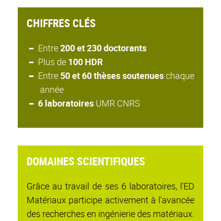
CHIFFRES CLÉS
Entre
200 et 230 doctorants
Plus de
100 HDR
Entre
50 et 60 thèses soutenues
chaque
année
6 laboratoires
UMR CNRS
DOMAINES SCIENTIFIQUES
Grâce au travail de ses 6 laboratoires, l'ED
Matériaux participe activement à l'avancée
des recherches en ingénierie des matériaux.