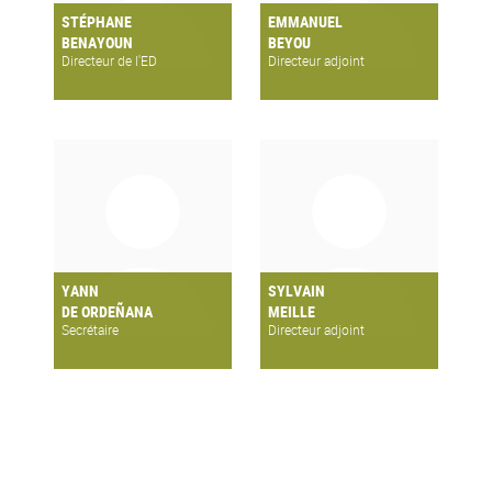
STÉPHANE
EMMANUEL
BENAYOUN
BEYOU
Directeur de l'ED
Directeur adjoint
YANN
SYLVAIN
DE ORDEÑANA
MEILLE
Secrétaire
Directeur adjoint