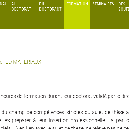
ONAL
AU
DU
FORMATION
SEMINAIRES
DES
DOCTORAT
DOCTORANT
SOUT
 de l'ED MATERIAUX
eures de formation durant leur doctorat validé par le dir
du champ de compétences strictes du sujet de thèse afin 
les préparer à leur insertion professionnelle. La partic
els, …) en lien avec le sujet de thèse, ne relève pas de cet