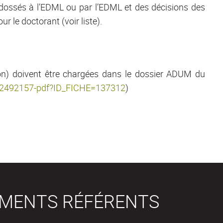
adossés à l’EDML ou par l’EDML et des décisions des
r le doctorant (voir liste).
ion) doivent être chargées dans le dossier ADUM du
6542492157-pdf?ID_FICHE=137312
)
EMENTS RÉFÉRENTS