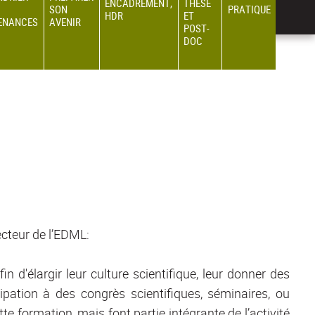
ENCADREMENT,
THÈSE
SON
PRATIQUE
HDR
ET
ENANCES
AVENIR
POST-
DOC
ecteur de l’EDML:
d'élargir leur culture scientifique, leur donner des
ipation à des congrès scientifiques, séminaires, ou
te formation, mais font partie intégrante de l’activité