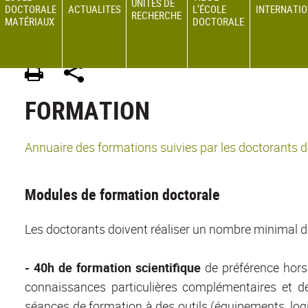
UNITÉS DE
DOCTORALE
ACTUALITES
L’ÉCOLE
INTERNATI
RECHERCHE
MATÉRIAUX
DOCTORALE
ED 34 MATERIAUX
>
Site en français
>
Formation
FORMATION
Annuaire des formations suivies par les doctorants
Modules de formation doctorale
Les doctorants doivent réaliser un nombre minimal d'h
- 40h de formation scientifique
de préférence hors 
connaissances particulières complémentaires et de 
séances de formation à des outils (équipements, logici