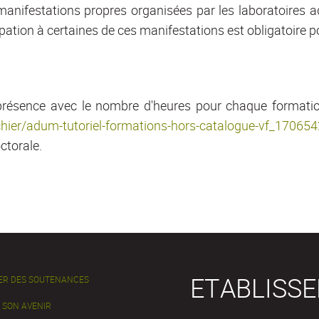
anifestations propres organisées par les laboratoires 
ipation à certaines de ces manifestations est obligatoire pou
de présence avec le nombre d'heures pour chaque format
fichier/adum-tutoriel-formations-hors-catalogue-vf_170
ctorale.
ETABLISS
ER DES SOUTENANCES
 SON AVENIR