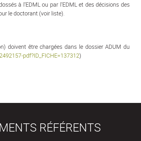
adossés à l’EDML ou par l’EDML et des décisions des
r le doctorant (voir liste).
ion) doivent être chargées dans le dossier ADUM du
6542492157-pdf?ID_FICHE=137312
)
EMENTS RÉFÉRENTS