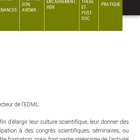
ENCADREMENT,
THÈSE
SON
PRATIQUE
HDR
ET
ENANCES
AVENIR
POST-
DOC
ecteur de l’EDML:
d'élargir leur culture scientifique, leur donner des
ipation à des congrès scientifiques, séminaires, ou
te formation, mais font partie intégrante de l’activité