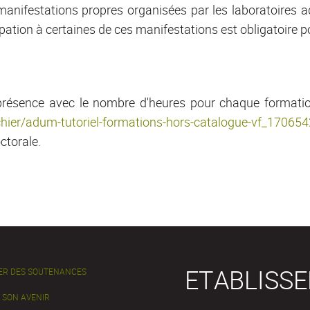
anifestations propres organisées par les laboratoires 
ipation à certaines de ces manifestations est obligatoire pou
de présence avec le nombre d'heures pour chaque format
fichier/adum-tutoriel-formations-hors-catalogue-vf_170
ctorale.
ETABLISS
ER DES SOUTENANCES
 SON AVENIR