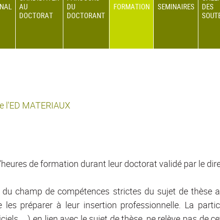
ONAL
AU
DU
FORMATION
SEMINAIRES
DES
DOCTORAT
DOCTORANT
SOUT
 de l'ED MATERIAUX
eures de formation durant leur doctorat validé par le dir
du champ de compétences strictes du sujet de thèse afin 
les préparer à leur insertion professionnelle. La partic
els, …) en lien avec le sujet de thèse, ne relève pas de cet