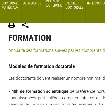
UNITÉS DE
DOCTORALE
ACTUALITES
L’ÉCOLE
INTERNATI
RECHERCHE
MATÉRIAUX
DOCTORALE
ED 34 MATERIAUX
>
Site en français
>
Formation
FORMATION
Annuaire des formations suivies par les doctorants
Modules de formation doctorale
Les doctorants doivent réaliser un nombre minimal d'h
- 40h de formation scientifique
de préférence hors 
connaissances particulières complémentaires et de 
séances de formation à des outils (équipements, logici