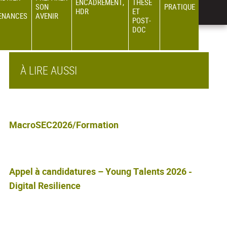
ENCADREMENT,
THÈSE
SON
PRATIQUE
HDR
ET
ENANCES
AVENIR
POST-
DOC
À LIRE AUSSI
MacroSEC2026/Formation
Appel à candidatures – Young Talents 2026 -
Digital Resilience