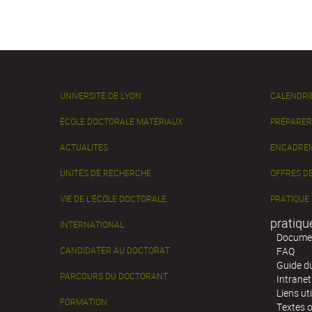
UNIVERSITÉ DE LYON
CALENDRI
ÉCOLE DOCTORALE MATÉRIAUX
PRÉPARER
ACTUALITES
ENCADREM
UNITÉS DE RECHERCHE
OFFRES DE
VIE DE L’ÉCOLE DOCTORALE
PRATIQUE
pratiqu
INTERNATIONAL
Documen
CANDIDATER AU DOCTORAT
FAQ
Guide d
PARCOURS DU DOCTORANT
Intranet
Liens uti
FORMATION
Textes o