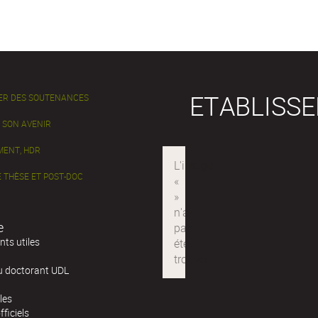
ETABLISS
ER DES SOUTENANCES
 SON AVENIR
ENT, HDR
 THÈSE ET POST-DOC
e
ts utiles
u doctorant UDL
les
fficiels