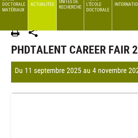
UNITÉS DE
DOCTORALE
ACTUALITES
L’ÉCOLE
INTERNATI
RECHERCHE
MATÉRIAUX
DOCTORALE
ED 34 MATERIAUX
>
Site en français
>
ACTUALITES
PHDTALENT CAREER FAIR 2
Du 11 septembre 2025 au 4 novembre 20