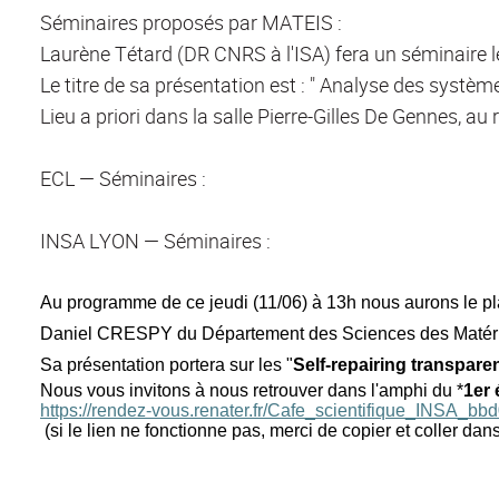
Séminaires proposés par MATEIS :
Laurène Tétard (DR CNRS à l'ISA) fera un séminaire le
Le titre de sa présentation est : " Analyse des systè
Lieu a priori dans la salle Pierre-Gilles De Gennes, a
ECL — Séminaires :
INSA LYON — Séminaires :
Au programme de ce jeudi (11/06) à 13h nous aurons le pla
Daniel CRESPY du Département des Sciences des Matériau
Sa présentation portera sur les "
Self-repairing transpare
Nous vous invitons à nous retrouver dans l'amphi du *
1er 
https://rendez-vous.renater.fr/Cafe_scientifique_INSA_
(si le lien ne fonctionne pas, merci de copier et coller dan