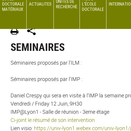
UNITÉS DE
DOCTORALE
ACTUALITES
L’ÉCOLE
INTERNATI
RECHERCHE
MATÉRIAUX
DOCTORALE
ED 34 MATERIAUX
>
Site en français
>
SEMINAIRES
SEMINAIRES
Séminaires proposés par l'ILM :
Séminaires proposés par l'IMP :
Daniel Crespy qui sera en visite à l'IMP la semaine pr
Vendredi / Friday 12 Juin, 9H30
IMP@Lyon1 - Salle de réunion - 3eme étage
Ci-joint le résumé de son intervention
Lien visio:
https://univ-lyon1.webex.com/univ-ly