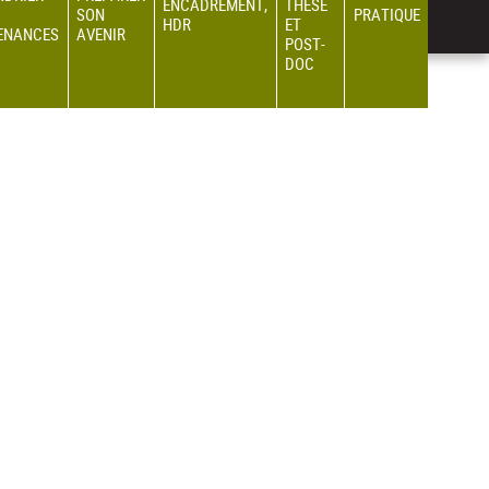
ENCADREMENT,
THÈSE
SON
PRATIQUE
HDR
ET
ENANCES
AVENIR
POST-
DOC