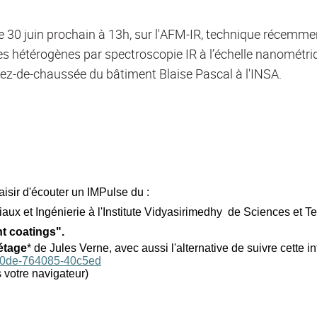
 30 juin prochain à 13h, sur l'AFM-IR, technique récemment
mes hétérogènes par spectroscopie IR à l’échelle nanométr
u rez-de-chaussée du bâtiment Blaise Pascal à l'INSA.
isir d'écouter un IMPulse du :
x et Ingénierie à l'Institute Vidyasirimedhy de Sciences et 
nt coatings".
étage
* de Jules Verne, avec aussi l'alternative de suivre cette in
bbd0de-764085-40c5ed
s votre navigateur)