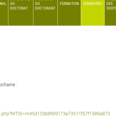
ONAL
AU
DU
FORMATION
SEMINAIRES
DES
DOCTORAT
DOCTORANT
SOUT
ochaine :
on1/j.php?MTID=m45d133b8909173a73511f07f1589a873