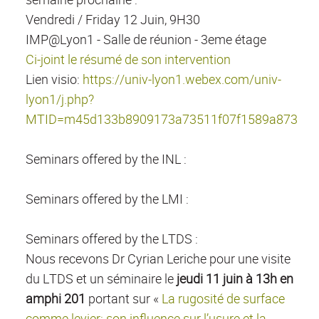
Vendredi / Friday 12 Juin, 9H30
IMP@Lyon1 - Salle de réunion - 3eme étage
Ci-joint le résumé de son intervention
Lien visio:
https://univ-lyon1.webex.com/univ-
lyon1/j.php?
MTID=m45d133b8909173a73511f07f1589a873
Seminars offered by the INL :
Seminars offered by the LMI :
Seminars offered by the LTDS :
Nous recevons Dr Cyrian Leriche pour une visite
du LTDS et un séminaire le
jeudi 11 juin à 13h en
amphi 201
portant sur «
La rugosité de surface
comme levier: son influence sur l’usure et la