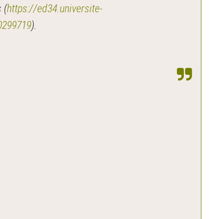
 (
https://ed34.universite-
70299719
).