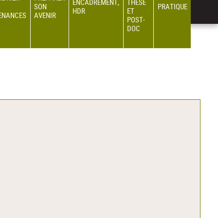
ENCADREMENT,
THÈSE
SON
PRATIQUE
HDR
ET
ENANCES
AVENIR
POST-
DOC