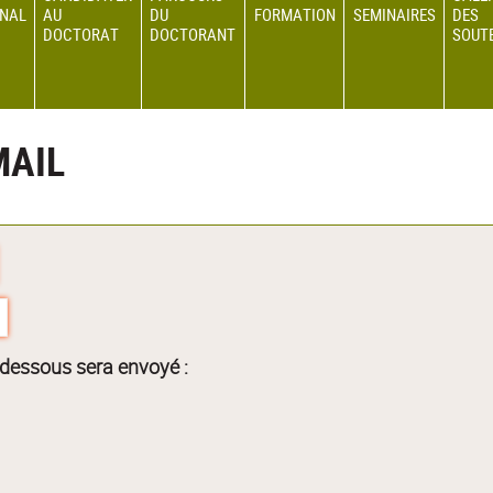
ONAL
AU
DU
FORMATION
SEMINAIRES
DES
DOCTORAT
DOCTORANT
SOUT
MAIL
-dessous sera envoyé :