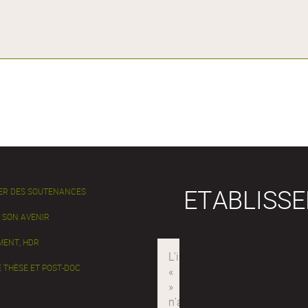
ETABLISS
ER DES SOUTENANCES
 SON AVENIR
ENT, HDR
 THÈSE ET POST-DOC