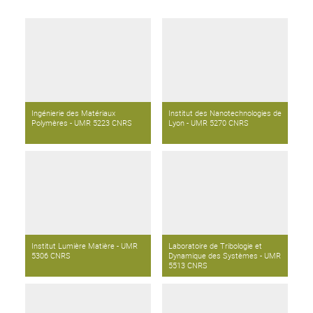
Ingénierie des Matériaux
Institut des Nanotechnologies de
Polymères - UMR 5223 CNRS
Lyon - UMR 5270 CNRS
Institut Lumière Matière - UMR
Laboratoire de Tribologie et
5306 CNRS
Dynamique des Systèmes - UMR
5513 CNRS