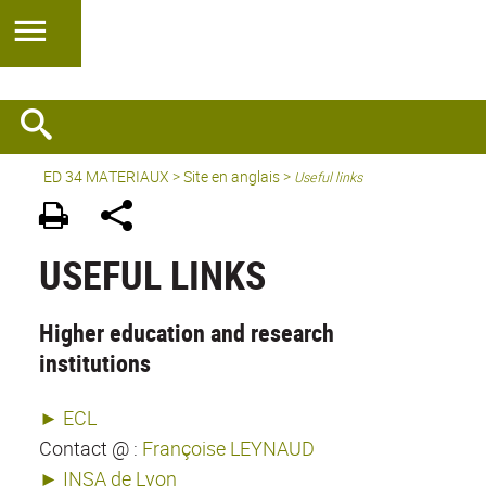
ED 34 MATERIAUX
>
Site en anglais
>
Useful links
USEFUL LINKS
Higher education and research
institutions
► ECL
Contact @ :
Françoise LEYNAUD
► INSA de Lyon