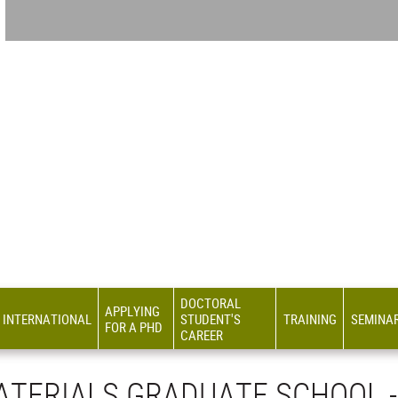
DOCTORAL
APPLYING
INTERNATIONAL
STUDENT'S
TRAINING
SEMINA
FOR A PHD
CAREER
TERIALS GRADUATE SCHOOL -