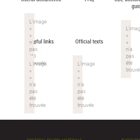
gui
Useful links
Official texts