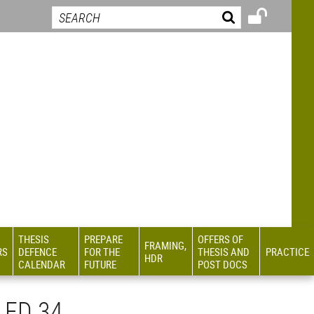
THESIS
PREPARE
OFFERS OF
FRAMING,
RS
DEFENCE
FOR THE
THESIS AND
PRACTICE
HDR
CALENDAR
FUTURE
POST DOCS
 ED 34