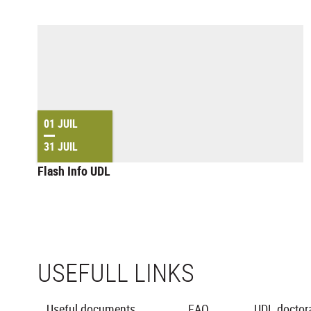
01 JUIL
31 JUIL
Flash Info UDL
USEFULL LINKS
Useful documents
FAQ
UDL doctora