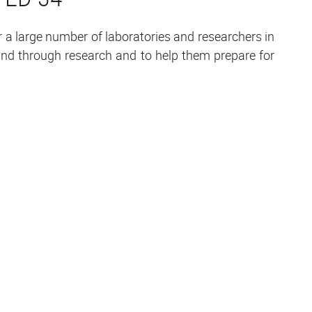
r a large number of laboratories and researchers in
in and through research and to help them prepare for
TH
A 
CR
ME