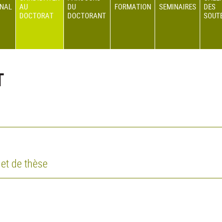
ONAL
AU
DU
FORMATION
SEMINAIRES
DES
DOCTORAT
DOCTORANT
SOUT
T
jet de thèse