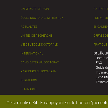
UNIVERSITÉ DE LYON
CALENDRI
ÉCOLE DOCTORALE MATÉRIAUX
PRÉPARER
ACTUALITES
ENCADREM
UNITÉS DE RECHERCHE
OFFRES DE
VIE DE L’ÉCOLE DOCTORALE
PRATIQUE
pratiqu
INTERNATIONAL
Documen
CANDIDATER AU DOCTORAT
FAQ
Guide d
PARCOURS DU DOCTORANT
Intranet
Liens uti
FORMATION
Textes o
SEMINAIRES
Ce site utilise Xiti. En appuyant sur le bouton "j'acc