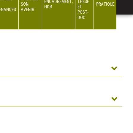
ENCADREMENT,
THÈSE
SON
PRATIQUE
HDR
ET
ENANCES
AVENIR
POST-
DOC