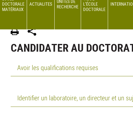
UNITÉS DE
DOCTORALE
ACTUALITES
L’ÉCOLE
INTERNATI
RECHERCHE
MATÉRIAUX
DOCTORALE
ED 34 MATERIAUX
>
Site en français
>
CANDIDATER AU DOCTORAT
CANDIDATER AU DOCTORA
Avoir les qualifications requises
Identifier un laboratoire, un directeur et un su