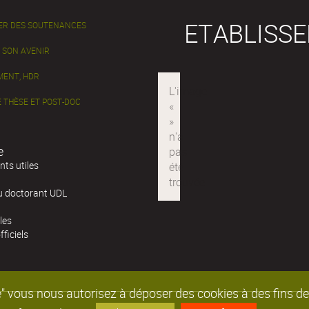
ETABLISS
ER DES SOUTENANCES
 SON AVENIR
ENT, HDR
 THÈSE ET POST-DOC
e
ts utiles
u doctorant UDL
les
fficiels
epte" vous nous autorisez à déposer des cookies à des fins 