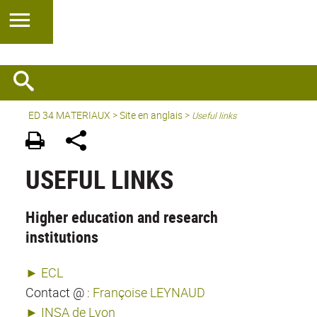
ED 34 MATERIAUX
>
Site en anglais
>
Useful links
USEFUL LINKS
Higher education and research
institutions
► ECL
Contact @ :
Françoise LEYNAUD
► INSA de Lyon