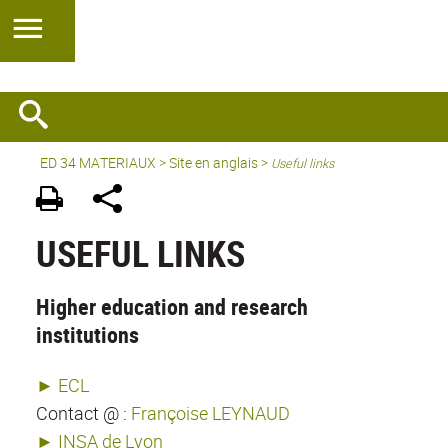
ED 34 MATERIAUX
>
Site en anglais
>
Useful links
USEFUL LINKS
Higher education and research
institutions
► ECL
Contact @ :
Françoise LEYNAUD
► INSA de Lyon