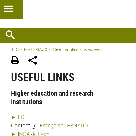
ED 34 MATERIAUX
>
Site en anglais
>
Useful links
USEFUL LINKS
Higher education and research
institutions
► ECL
Contact @ :
Françoise LEYNAUD
► INSA de Lyon